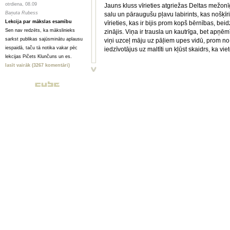
otrdiena, 08.09
Jauns kluss vīrieties atgriežas Deltas mežon
Baņuta Rubess
salu un pāraugušu pļavu labirints, kas nošķī
Lekcija par mākslas esamību
vīrieties, kas ir bijis prom kopš bērnības, be
Sen nav redzēts, ka mākslinieks
zinājis. Viņa ir trausla un kautrīga, bet apņ
sarkst publikas sajūsminātu aplausu
viņi uzceļ māju uz pāļiem upes vidū, prom no
iespaidā, taču tā notika vakar pēc
iedzīvotājus uz maltīti un kļūst skaidrs, ka v
lekcijas Pičets Klunčuns un es.
lasīt vairāk (3267 komentāri)
svētdiena, 06.09
Irbe Treile
Ineses Mičules daudzpunkte
...stāsti man par... es uztvēru kā ļoti
simpātisku skici un daudzsološu
eksperimentu platformu. Kaitinošās
daudzpunktes izrādes nosaukumā
attaisnojas – es ceru, ka tās ir kā
solījums turpinājumam nākotnē.
lasīt vairāk (4925 komentāri)
sestdiena, 05.09
Orests Silabriedis
Kurš bija Cibiņš?
Jocīgi – ne tās vieglākās tēmas
aplūkojoša izrāde tomēr atstāj
patīkamu vieglu iespaidu. Vecāki un
skolotāji, atrodiet iespēju noskatīties