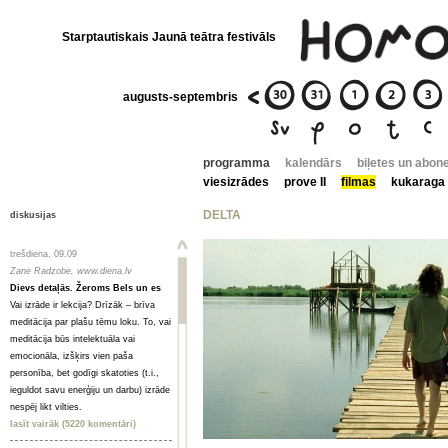
Starptautiskais Jaunā teātra festivāls
augusts-septembris
programma
kalendārs
biļetes un abon
viesizrādes
prove II
filmas
kukaraga
DELTA
diskusijas
trešdiena, 09.09
Zane Radzobe, www.diena.lv
Dievs detaļās. Žeroms Bels un es
Vai izrāde ir lekcija? Drīzāk – brīva
meditācija par plašu tēmu loku. To, vai
meditācija būs intelektuāla vai
emocionāla, izšķirs vien paša
personība, bet godīgi skatoties (t.i.,
ieguldot savu enerģiju un darbu) izrāde
nespēj likt vilties.
lasīt vairāk (5220 komentāri)