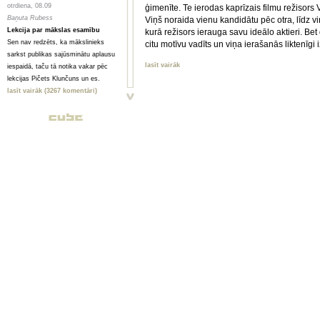
otrdiena, 08.09
ģimenīte. Te ierodas kaprīzais filmu režisors Vi
Baņuta Rubess
Viņš noraida vienu kandidātu pēc otra, līdz v
Lekcija par mākslas esamību
kurā režisors ierauga savu ideālo aktieri. Bet d
Sen nav redzēts, ka mākslinieks
citu motīvu vadīts un viņa ierašanās liktenīgi
sarkst publikas sajūsminātu aplausu
lasīt vairāk
iespaidā, taču tā notika vakar pēc
lekcijas Pičets Klunčuns un es.
lasīt vairāk (3267 komentāri)
svētdiena, 06.09
Irbe Treile
Ineses Mičules daudzpunkte
...stāsti man par... es uztvēru kā ļoti
simpātisku skici un daudzsološu
eksperimentu platformu. Kaitinošās
daudzpunktes izrādes nosaukumā
attaisnojas – es ceru, ka tās ir kā
solījums turpinājumam nākotnē.
lasīt vairāk (4925 komentāri)
sestdiena, 05.09
Orests Silabriedis
Kurš bija Cibiņš?
Jocīgi – ne tās vieglākās tēmas
aplūkojoša izrāde tomēr atstāj
patīkamu vieglu iespaidu. Vecāki un
skolotāji, atrodiet iespēju noskatīties