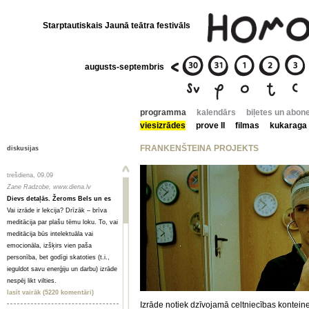
Starptautiskais Jaunā teātra festivāls
augusts-septembris
programma
kalendārs
biļetes un abon
viesizrādes
prove II
filmas
kukaraga
FRANKENŠTEINA PROJEKTS
diskusijas
trešdiena, 09.09
Zane Radzobe, www.diena.lv
Dievs detaļās. Žeroms Bels un es
Vai izrāde ir lekcija? Drīzāk – brīva
meditācija par plašu tēmu loku. To, vai
meditācija būs intelektuāla vai
emocionāla, izšķirs vien paša
personība, bet godīgi skatoties (t.i.,
ieguldot savu enerģiju un darbu) izrāde
nespēj likt vilties.
lasīt vairāk (5220 komentāri)
Izrāde notiek dzīvojamā celtniecības konteine